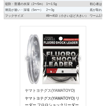
堤防・普通の水深（2〜5m）
1〜1.5g
初心者はこ
潮流が速い・深場（5m〜）
2〜3g
底が取れな
フックサイズ
#8〜#10（小さいほど大きい）
ワーム1.5
ヤマトヨテグス(YAMATOYO)
ヤマトヨテグス(YAMATOYO) リ
ーダー フロロショックリーダー 