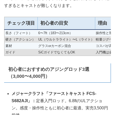
すぎるとキャストが難しくなります。
チェック項目
初心者の目安
理由
長さ（フィート）
6〜7ft（183〜213cm）
操作性と飛
硬さ（アクション）
UL（ウルトラライト）〜L（ライト）
軽量ジグヘ
素材
グラスorカーボン混合
コスパが高
ガイド
SiCガイドでなくてもOK
入門機は金
初心者におすすめのアジングロッド3選
（3,000〜4,000円）
メジャークラフト「ファーストキャスト FCS-
S682AJI」：
定番入門ロッド。6.8ftのULアクショ
ン。感度・操作性ともに初心者に最適。実売3,500円