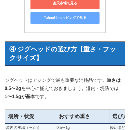
楽天市場で見る
Yahoo!ショッピングで見る
④ ジグヘッドの選び方【重さ・フッ
クサイズ】
ジグヘッドはアジングで最も重要な消耗品です。
重さは
0.5〜2g
を中心に揃えておきましょう。港内・堤防では
1〜1.5gが基本
です。
場所・状況
おすすめ重さ
選び方
港内の浅場（〜2m）
0.5〜1g
軽いほどス