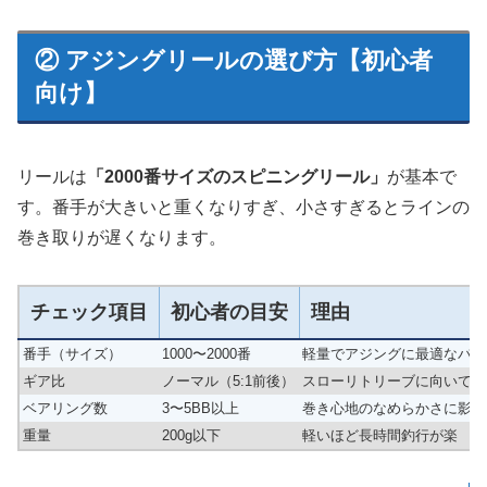
② アジングリールの選び方【初心者
向け】
リールは
「2000番サイズのスピニングリール」
が基本で
す。番手が大きいと重くなりすぎ、小さすぎるとラインの
巻き取りが遅くなります。
チェック項目
初心者の目安
理由
番手（サイズ）
1000〜2000番
軽量でアジングに最適なバラ
ギア比
ノーマル（5:1前後）
スローリトリーブに向いてい
ベアリング数
3〜5BB以上
巻き心地のなめらかさに影響
重量
200g以下
軽いほど長時間釣行が楽