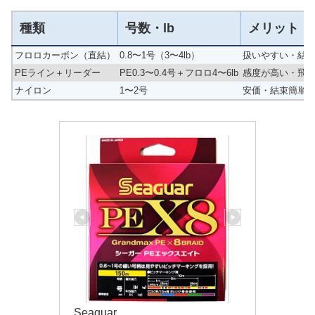
種類
号数・lb
メリット
フロロカーボン（直結）
0.8〜1号（3〜4lb）
扱いやすい・結
PEライン＋リーダー
PE0.3〜0.4号＋フロロ4〜6lb
感度が高い・飛
ナイロン
1〜2号
安価・結束簡単
Seaguar