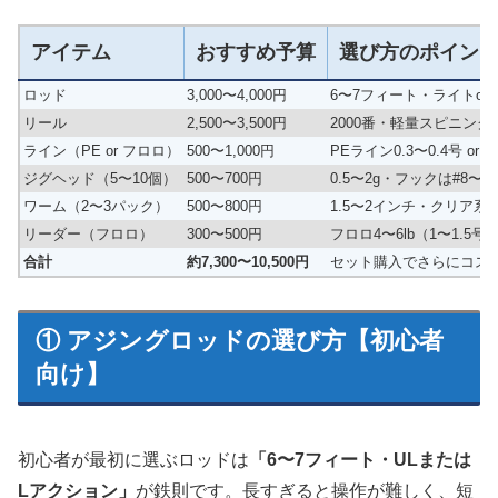
アイテム
おすすめ予算
選び方のポイン
ロッド
3,000〜4,000円
6〜7フィート・ライトor
リール
2,500〜3,500円
2000番・軽量スピニング
ライン（PE or フロロ）
500〜1,000円
PEライン0.3〜0.4号 or 
ジグヘッド（5〜10個）
500〜700円
0.5〜2g・フックは#8〜#1
ワーム（2〜3パック）
500〜800円
1.5〜2インチ・クリア系
リーダー（フロロ）
300〜500円
フロロ4〜6lb（1〜1.5号
合計
約7,300〜10,500円
セット購入でさらにコス
① アジングロッドの選び方【初心者
向け】
初心者が最初に選ぶロッドは
「6〜7フィート・ULまたは
Lアクション」
が鉄則です。長すぎると操作が難しく、短