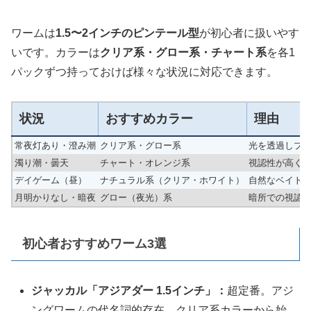
ワームは
1.5〜2インチのピンテール型
が初心者に扱いやす
いです。カラーは
クリア系・グロー系・チャート系
を各1
パックずつ持っておけば様々な状況に対応できます。
状況
おすすめカラー
理由
常夜灯あり・澄み潮
クリア系・グロー系
光を透過しプ
濁り潮・曇天
チャート・オレンジ系
視認性が高く
デイゲーム（昼）
ナチュラル系（クリア・ホワイト）
自然なベイト
月明かりなし・暗夜
グロー（夜光）系
暗所での視認
初心者おすすめワーム3選
ジャッカル「アジアダー 1.5インチ」：
超定番。アジ
ングワームの代名詞的存在。クリア系カラーから始