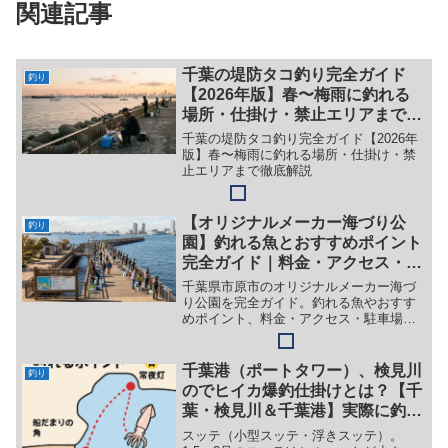
関連記事
千葉の堤防タコ釣り完全ガイド
釣り
【2026年版】春〜梅雨に釣れる
場所・仕掛け・禁止エリアまで徹
底解説
千葉の堤防タコ釣り完全ガイド【2026年
版】春〜梅雨に釣れる場所・仕掛け・禁
止エリアまで徹底解説
【オリジナルメーカー海づり公
釣り
園】釣れる魚とおすすめポイント
完全ガイド｜料金・アクセス・レ
ンタルも紹介
千葉県市原市のオリジナルメーカー海づ
り公園を完全ガイド。釣れる魚やおすす
めポイント、料金・アクセス・駐車場・
レンタル情報まで紹介。手ぶらでOK、家
族連れや初心者の釣りデビューにも最適
な海釣り公園です。
千葉港（ポートタワー）、検見川
釣り
のでヒイカ爆釣仕掛けとは？【千
葉・検見川＆千葉港】実際に釣れ
たヒイカ仕掛けを徹底解説｜初心
スッテ（小型スッテ・浮きスッテ）。