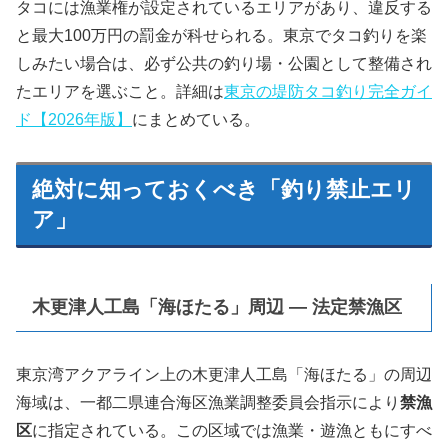
タコには漁業権が設定されているエリアがあり、違反する
と最大100万円の罰金が科せられる。東京でタコ釣りを楽
しみたい場合は、必ず公共の釣り場・公園として整備され
たエリアを選ぶこと。詳細は
東京の堤防タコ釣り完全ガイ
ド【2026年版】
にまとめている。
絶対に知っておくべき「釣り禁止エリ
ア」
木更津人工島「海ほたる」周辺 — 法定禁漁区
東京湾アクアライン上の木更津人工島「海ほたる」の周辺
海域は、一都二県連合海区漁業調整委員会指示により
禁漁
区
に指定されている。この区域では漁業・遊漁ともにすべ