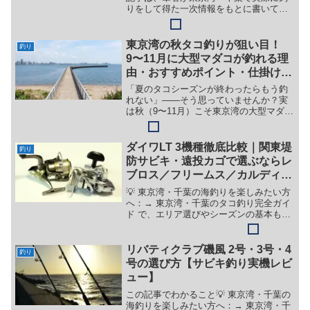
りをして得た一次情報をもとに書いてい
ます。💡 東京湾・千葉のタコ釣りを基礎
から学びたい方へ：→ 東京湾・千葉のタ
コ釣り完全ガイド で全体像をつかめまし
東京湾の秋タコ釣りが狙い目！
釣り
ょう。🐙 この...
9〜11月に大型マダコが釣れる理
由・おすすめポイント・仕掛けを
解説
「夏のタコシーズンが終わったらもう釣
れない」——そう思っていませんか？実
は秋（9〜11月）こそ東京湾の大型マダコ
を狙う絶好のチャンスです。夏の最盛期
に体力をつけたタコが産卵前の荒食いを
するこの時期、1kg超えの大物に出会える
ダイワLT 3機種徹底比較｜関東堤
釣り
確率がグッと上が...
防サビキ・遠投カゴで選ぶならレ
ブロス／フリームス／カルディア
どれ？ 【実釣レビュー】ダイワ
💡 東京湾・千葉の海釣りを楽しみたい方
レブロスLT・フリームスLT・カ
へ：→ 東京湾・千葉のタコ釣り完全ガイ
ド で、エリア選びやシーズンの基本もチ
ルディアLT｜関東5県の堤防釣り
ェックできます。この記事でわかること
で使い分けた正直な感想
ダイワLTシリーズ3グレード（レブロスLT
／フリームスLT／カルディアLT）の違い
リバティクラブ磯風 2号・3号・4
釣り
堤防サビ...
号の選び方【サビキ釣り実機レビ
ュー】
この記事でわかること💡 東京湾・千葉の
海釣りを楽しみたい方へ：→ 東京湾・千