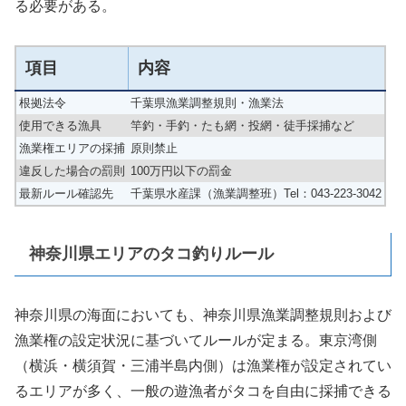
る必要がある。
項目
内容
根拠法令
千葉県漁業調整規則・漁業法
使用できる漁具
竿釣・手釣・たも網・投網・徒手採捕など
漁業権エリアの採捕
原則禁止
違反した場合の罰則
100万円以下の罰金
最新ルール確認先
千葉県水産課（漁業調整班）Tel：043-223-3042
神奈川県エリアのタコ釣りルール
神奈川県の海面においても、神奈川県漁業調整規則および
漁業権の設定状況に基づいてルールが定まる。東京湾側
（横浜・横須賀・三浦半島内側）は漁業権が設定されてい
るエリアが多く、一般の遊漁者がタコを自由に採捕できる