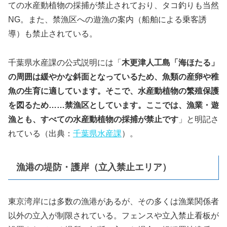
ての水産動植物の採捕が禁止されており、タコ釣りも当然
NG。また、禁漁区への遊漁の案内（船舶による乗客誘
導）も禁止されている。
千葉県水産課の公式説明には「
木更津人工島「海ほたる」
の周囲は緩やかな斜面となっているため、魚類の産卵や稚
魚の生育に適しています。そこで、水産動植物の繁殖保護
を図るため……禁漁区としています。ここでは、漁業・遊
漁とも、すべての水産動植物の採捕が禁止です
」と明記さ
れている（出典：
千葉県水産課
）。
漁港の堤防・護岸（立入禁止エリア）
東京湾岸には多数の漁港があるが、その多くは漁業関係者
以外の立入が制限されている。フェンスや立入禁止看板が