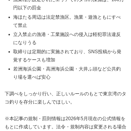
円以下の罰金
海ほたる周辺は法定禁漁区。漁業・遊漁ともにすべ
て禁止
立入禁止の漁港・工業施設への侵入は軽犯罪法違反
になりうる
取締りは定期的に実施されており、SNS投稿から発
覚するケースも増加
若洲海浜公園・高洲海浜公園・大井ふ頭など公共釣
り場を選べば安心
下調べをしっかり行い、正しいルールのもとで東京湾のタ
コ釣りを存分に楽しんでほしい。
※本記事の規制・罰則情報は2026年5月現在の公式情報を
もとに作成しています。法令・規制内容は変更される場合