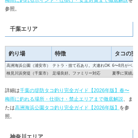
梅雨に釣れるポイント・仕掛け・安全対策まで徹底解説
を
参照。
千葉エリア
釣り場
特徴
タコの実
高洲海浜公園（浦安市）
テトラ・捨て石あり。犬連れOK
6〜8月がベス
検見川浜突堤（千葉市）
足場良好。ファミリー対応
夏季に実績あ
詳細は
千葉の堤防タコ釣り完全ガイド【2026年版】春〜
梅雨に釣れる場所・仕掛け・禁止エリアまで徹底解説
、ま
たは
高洲海浜公園タコ釣り完全ガイド【2026年版】
を参
照。
神奈川エリア