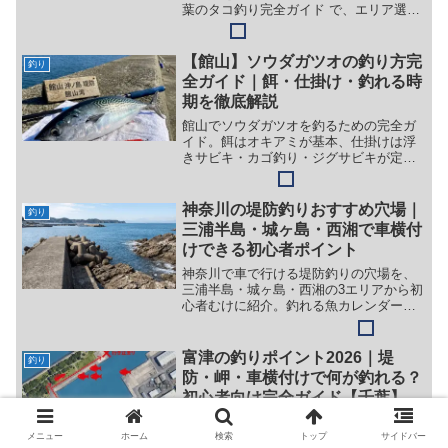
葉のタコ釣り完全ガイド で、エリア選び
やシーズンの基本もチェックできます。
AI 釣果予測GROQ AI 検見川浜 8月5日
(水) の釣り予報 --°C気温 検見川...
【館山】ソウダガツオの釣り方完
釣り
全ガイド｜餌・仕掛け・釣れる時
期を徹底解説
館山でソウダガツオを釣るための完全ガ
イド。餌はオキアミが基本、仕掛けは浮
きサビキ・カゴ釣り・ジグサビキが定番
です。釣れる時期は7月上中旬〜9月、朝
マヅメがねらいめ。初心者向けにヒラソ
ウダとマルソウダの違いや締め方まで、
神奈川の堤防釣りおすすめ穴場｜
釣り
やさしく解説します。
三浦半島・城ヶ島・西湘で車横付
けできる初心者ポイント
神奈川で車で行ける堤防釣りの穴場を、
三浦半島・城ヶ島・西湘の3エリアから初
心者むけに紹介。釣れる魚カレンダー、
駐車場・車横付け・トイレの環境比較、
タックルや時間帯まで、やさしく解説し
ます。
富津の釣りポイント2026｜堤
釣り
防・岬・車横付けで何が釣れる？
初心者向け完全ガイド【千葉】
富津の釣りポイントを堤防・岬・砂浜・
沖堤防のエリア別に徹底ガイド。車横付
メニュー
ホーム
検索
トップ
サイドバー