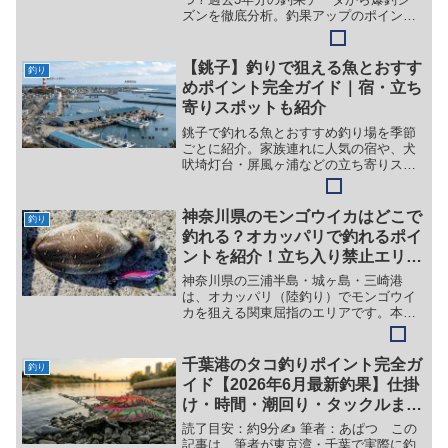
ズンを徹底分析。釣果アップのポイント
（時間帯・エサ・仕掛け）も合わせて紹
介します。
【銚子】釣りで狙える魚とおすす
釣り
めポイント完全ガイド｜宿・立ち
寄りスポットも紹介
銚子で釣れる魚とおすすめ釣り場を季節
ごとに紹介。家族連れに人気の宿や、犬
吠埼灯台・屏風ヶ浦などの立ち寄りスポ
ットもまとめました。釣りと観光を楽し
む週末旅の計画にどうぞ。
神奈川県のモンゴウイカはどこで
釣り
釣れる？オカッパリで釣れるポイ
ントを紹介！立ち入り禁止エリア
や投げ釣り禁止も要チェック
神奈川県の三浦半島・城ヶ島・三崎港
は、オカッパリ（陸釣り）でモンゴウイ
カを狙える関東屈指のエリアです。本記
事では、具体的な釣りポイント・釣れる
時期・立ち入り禁止エリア・静岡と千葉
との比較まで、まとめて解説します。
千葉港のタコ釣りポイント完全ガ
釣り
イド【2026年6月最新釣果】仕掛
け・時間・潮回り・タックルまで
徹底解説
読了目安：約9分✍️ 筆者：あぱつ この
記事は、筆者が東京湾・千葉で実際に釣