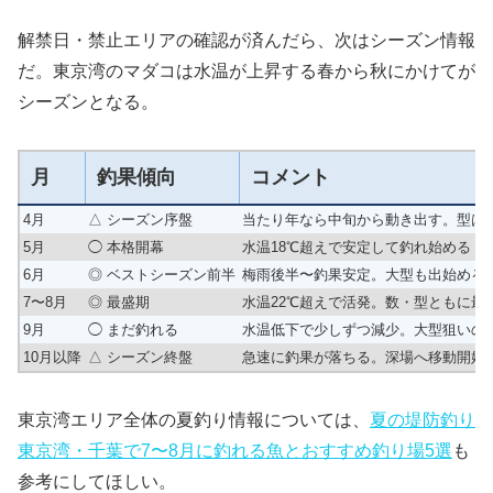
解禁日・禁止エリアの確認が済んだら、次はシーズン情報
だ。東京湾のマダコは水温が上昇する春から秋にかけてが
シーズンとなる。
月
釣果傾向
コメント
4月
△ シーズン序盤
当たり年なら中旬から動き出す。型は
5月
◯ 本格開幕
水温18℃超えで安定して釣れ始める
6月
◎ ベストシーズン前半
梅雨後半〜釣果安定。大型も出始める
7〜8月
◎ 最盛期
水温22℃超えで活発。数・型ともに最
9月
◯ まだ釣れる
水温低下で少しずつ減少。大型狙いの
10月以降
△ シーズン終盤
急速に釣果が落ちる。深場へ移動開始
東京湾エリア全体の夏釣り情報については、
夏の堤防釣り
東京湾・千葉で7〜8月に釣れる魚とおすすめ釣り場5選
も
参考にしてほしい。