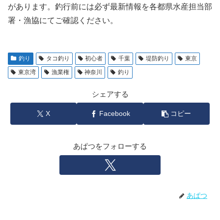
があります。釣行前には必ず最新情報を各都県水産担当部
署・漁協にてご確認ください。
釣り
タコ釣り
初心者
千葉
堤防釣り
東京
東京湾
漁業権
神奈川
釣り
シェアする
X
Facebook
コピー
あぱつをフォローする
あぱつ