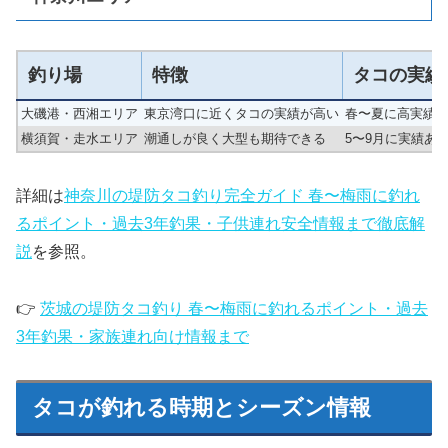
釣り場
特徴
タコの実績
大磯港・西湘エリア
東京湾口に近くタコの実績が高い
春〜夏に高実績
横須賀・走水エリア
潮通しが良く大型も期待できる
5〜9月に実績あ
詳細は
神奈川の堤防タコ釣り完全ガイド 春〜梅雨に釣れ
るポイント・過去3年釣果・子供連れ安全情報まで徹底解
説
を参照。
👉
茨城の堤防タコ釣り 春〜梅雨に釣れるポイント・過去
3年釣果・家族連れ向け情報まで
タコが釣れる時期とシーズン情報