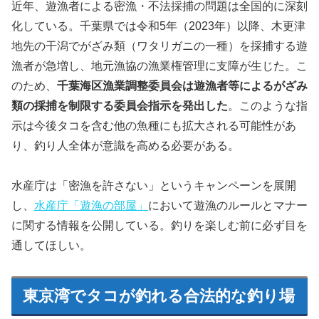
近年、遊漁者による密漁・不法採捕の問題は全国的に深刻
化している。千葉県では令和5年（2023年）以降、木更津
地先の干潟でがざみ類（ワタリガニの一種）を採捕する遊
漁者が急増し、地元漁協の漁業権管理に支障が生じた。こ
のため、
千葉海区漁業調整委員会は遊漁者等によるがざみ
類の採捕を制限する委員会指示を発出した
。このような指
示は今後タコを含む他の魚種にも拡大される可能性があ
り、釣り人全体が意識を高める必要がある。
水産庁は「密漁を許さない」というキャンペーンを展開
し、
水産庁「遊漁の部屋」
において遊漁のルールとマナー
に関する情報を公開している。釣りを楽しむ前に必ず目を
通してほしい。
東京湾でタコが釣れる合法的な釣り場