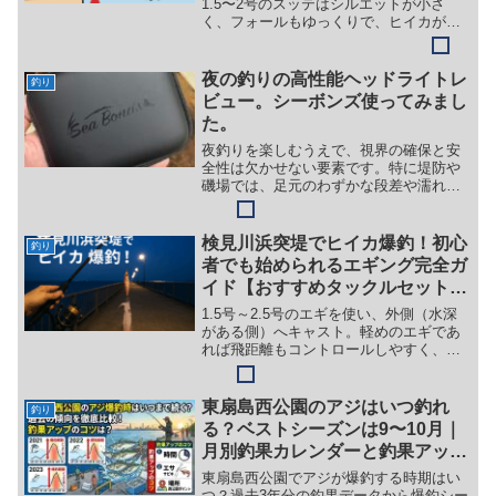
者でも再現できるエギング攻略」
1.5〜2号のスッテはシルエットが小さ
く、フォールもゆっくりで、ヒイカが抱
千葉港（ポートタワー）、検見川
きやすい。さらに波動が自然なので、活
のでヒイカ爆釣仕掛けとは？
性が低い日でも強い。ダイソーエギを使
う場合でも、スッテを先に付けた2段仕掛
夜の釣りの高性能ヘッドライトレ
釣り
け にすれば、抱きが劇的に増え、釣果ア
ビュー。シーボンズ使ってみまし
ップにつながります。
た。
夜釣りを楽しむうえで、視界の確保と安
全性は欠かせない要素です。特に堤防や
磯場では、足元のわずかな段差や濡れた
岩肌が思わぬ事故につながることもあり
ます。そのため、信頼できるライトの存
在は釣果にも安全にも大きく影響しま
検見川浜突堤でヒイカ爆釣！初心
釣り
す。最近、釣り人の間で注目...
者でも始められるエギング完全ガ
イド【おすすめタックルセット紹
介】
1.5号～2.5号のエギを使い、外側（水深
がある側）へキャスト。軽めのエギであ
れば飛距離もコントロールしやすく、安
全性も高い。
東扇島西公園のアジはいつ釣れ
釣り
る？ベストシーズンは9〜10月｜
月別釣果カレンダーと釣果アップ
のコツ【2026年版】
東扇島西公園でアジが爆釣する時期はい
つ？過去3年分の釣果データから爆釣シー