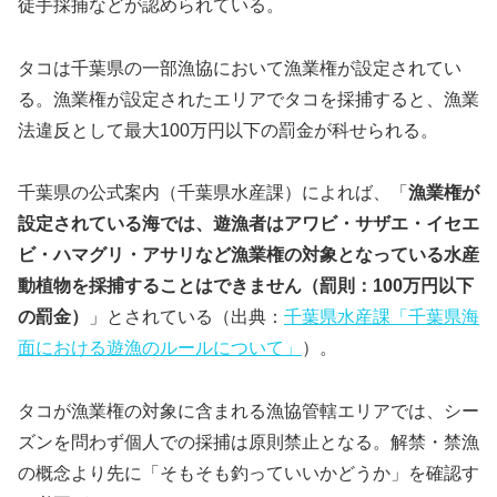
徒手採捕などが認められている。
タコは千葉県の一部漁協において漁業権が設定されてい
る。漁業権が設定されたエリアでタコを採捕すると、漁業
法違反として最大100万円以下の罰金が科せられる。
千葉県の公式案内（千葉県水産課）によれば、「
漁業権が
設定されている海では、遊漁者はアワビ・サザエ・イセエ
ビ・ハマグリ・アサリなど漁業権の対象となっている水産
動植物を採捕することはできません（罰則：100万円以下
の罰金）
」とされている（出典：
千葉県水産課「千葉県海
面における遊漁のルールについて」
）。
タコが漁業権の対象に含まれる漁協管轄エリアでは、シー
ズンを問わず個人での採捕は原則禁止となる。解禁・禁漁
の概念より先に「そもそも釣っていいかどうか」を確認す