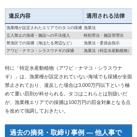
違反内容
適用される法律
漁業権が設定されたエリアでのタコの採捕
漁業法
1
立入禁止の漁港・施設への不法侵入
軽犯罪法・施設管理法
禁漁区での採捕（海ほたる周辺など）
漁業法・委員会指示
1
アワビ・ナマコ・シラスウナギの採捕
漁業法（特定水産動植物）
3
特に「特定水産動植物（アワビ・ナマコ・シラスウナ
ギ）」は、漁業権が設定されていない海域でも採捕が全面
禁止されており、違反した場合は3,000万円以下という極
めて重い罰則が科せられる。タコはこれらとは別扱いだ
が、漁業権エリアでの採捕は100万円の罰金対象となる点
を改めて強調しておきたい。
過去の摘発・取締り事例 — 他人事で