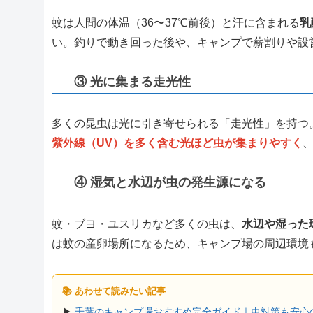
蚊は人間の体温（36〜37℃前後）と汗に含まれる
乳
い。釣りで動き回った後や、キャンプで薪割りや設
③ 光に集まる走光性
多くの昆虫は光に引き寄せられる「走光性」を持つ
紫外線（UV）を多く含む光ほど虫が集まりやすく
④ 湿気と水辺が虫の発生源になる
蚊・ブヨ・ユスリカなど多くの虫は、
水辺や湿った
は蚊の産卵場所になるため、キャンプ場の周辺環境
📚 あわせて読みたい記事
▶
千葉のキャンプ場おすすめ完全ガイド｜虫対策も安心