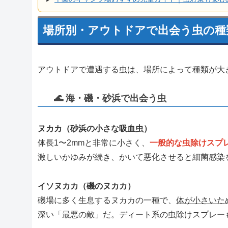
場所別・アウトドアで出会う虫の種
アウトドアで遭遇する虫は、場所によって種類が大
🌊 海・磯・砂浜で出会う虫
ヌカカ（砂浜の小さな吸血虫）
体長1〜2mmと非常に小さく、
一般的な虫除けスプ
激しいかゆみが続き、かいて悪化させると細菌感染
イソヌカカ（磯のヌカカ）
磯場に多く生息するヌカカの一種で、
体が小さいた
深い「最悪の敵」だ。ディート系の虫除けスプレー