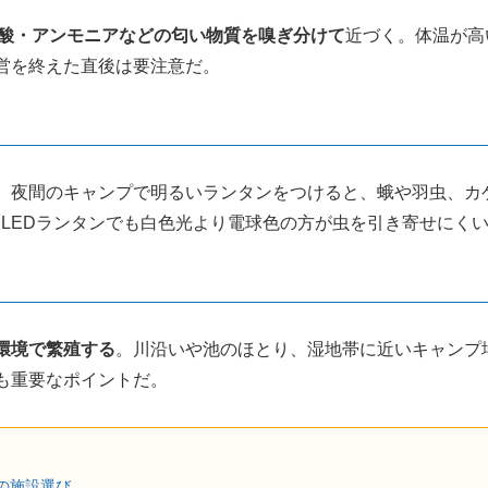
酸・アンモニアなどの匂い物質を嗅ぎ分けて
近づく。体温が高
営を終えた直後は要注意だ。
。夜間のキャンプで明るいランタンをつけると、蛾や羽虫、カ
、LEDランタンでも白色光より電球色の方が虫を引き寄せにく
環境で繁殖する
。川沿いや池のほとり、湿地帯に近いキャンプ
も重要なポイントだ。
の施設選び