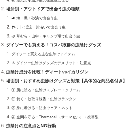
④ 湿気と水辺が虫の発生源になる
場所別・アウトドアで出会う虫の種類
🌊 海・磯・砂浜で出会う虫
🏞 川・渓流・川沿いで出会う虫
🌿 草むら・山中・キャンプ場で出会う虫
ダイソーでも買える！コスパ抜群の虫除けグッズ
ダイソーで買える主な虫除けアイテム
⚠️ ダイソー虫除けグッズのデメリット・注意点
虫除け成分を比較！ディートvsイカリジン
場面別・おすすめ虫除けグッズと対策【具体的な商品名付き】
① 肌に塗る：虫除けスプレー・クリーム
② 焚く：蚊取り線香・虫除けランタン
③ 身に着ける：防虫ウェア・ネット
④ 空間を守る：Thermacell（サーマセル）・携帯型
虫除けの注意点とNG行動