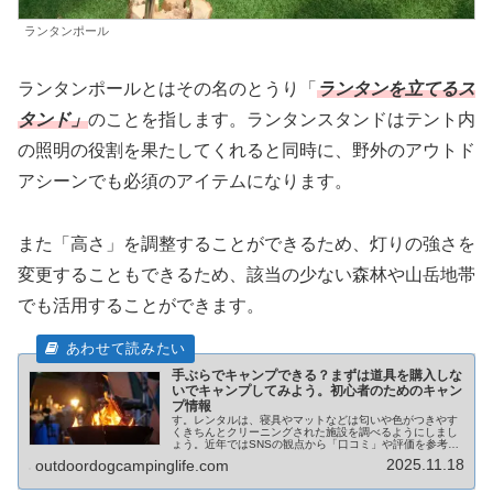
ランタンポール
ランタンポールとはその名のとうり「
ランタンを立てるス
タンド」
のことを指します。ランタンスタンドはテント内
の照明の役割を果たしてくれると同時に、野外のアウトド
アシーンでも必須のアイテムになります。
また「高さ」を調整することができるため、灯りの強さを
変更することもできるため、該当の少ない森林や山岳地帯
でも活用することができます。
手ぶらでキャンプできる？まずは道具を購入しな
いでキャンプしてみよう。初心者のためのキャン
プ情報
す。レンタルは、寝具やマットなどは匂いや色がつきやす
くきちんとクリーニングされた施設を調べるようにしまし
ょう。近年ではSNSの観点から「口コミ」や評価を参考に
してみることをお勧めします。
2025.11.18
outdoordogcampinglife.com