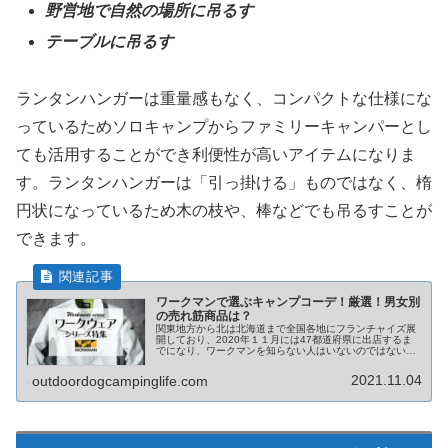
野営地で自然の場所に吊るす
テーブルに吊るす
ランタンハンガーは重量感もなく、コンパクトな仕様にな
っているためソロキャンプからファミリーキャンパーとし
ても活用することができ利便性が高いアイテムになりま
す。ランタンハンガーは「引っ掛ける」ものではなく、楕
円状になっているため木の枝や、棒などでも吊るすことが
できます。
ワークマンで選ぶキャンプコーデ！厳選！男女別
の売れ筋商品は？
関東地方から北は北海道まで全国各地にフランチャイズ展
開しており、2020年１１月には47都道府県に出店するま
でになり、ワークマンを知らない人はいないのではないで
しょうか？近年では「WORKMAN Plus(ワークマンプラ
ス）といったカジュアルファッションにも力を注いでいま
2021.11.04
outdoordogcampinglife.com
す